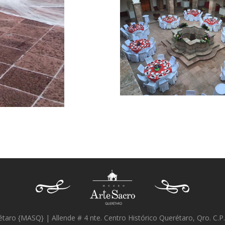
aro {MASQ} | Allende # 4 nte. Centro Histórico Querétaro, Qro. C.P.