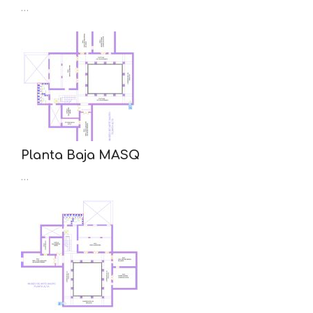
…
Planta Baja MASQ
…