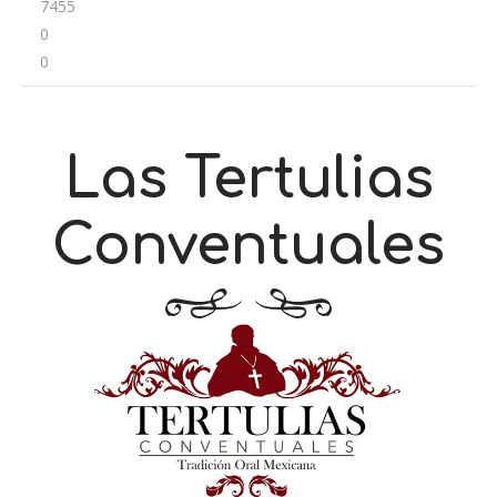
7455
0
0
Las Tertulias
Conventuales